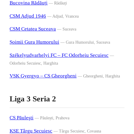
Bucovina Rădăuți
— Rădăuți
CSM Adjud 1946
— Adjud, Vrancea
CSM Cetatea Suceava
— Suceava
Șoimii Gura Humorului
— Gura Humorului, Suceava
Székelyudvarhelyi FC – FC Odorheiu Secuiesc
—
Odorheiu Secuiesc, Harghita
VSK Gyergyo – CS Gheorgheni
— Gheorgheni, Harghita
Liga 3 Seria 2
CS Păuleşti
— Păulești, Prahova
KSE Târgu Secuiesc
— Târgu Secuiesc, Covasna