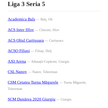
Liga 3 Seria 5
Academica Bals
— Balș, Olt
ACS Inter Ilfov
— Clinceni, Ilfov
ACS Oltul Curtişoara
— Curtișoara
ACSO Filiaşi
— Filiași, Dolj
AXI Arena
— Adunații-Copăceni, Giurgiu
CSL Nanov
— Nanov, Teleorman
CSM Cetatea Turnu Măgurele
— Turnu Măgurele,
Teleorman
SCM Dunărea 2020 Giurgiu
— Giurgiu