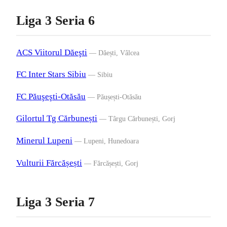
Liga 3 Seria 6
ACS Viitorul Dăeşti
— Dăești, Vâlcea
FC Inter Stars Sibiu
— Sibiu
FC Păuşeşti-Otăsău
— Păușești-Otăsău
Gilortul Tg Cărbunești
— Târgu Cărbunești, Gorj
Minerul Lupeni
— Lupeni, Hunedoara
Vulturii Fărcășești
— Fărcășești, Gorj
Liga 3 Seria 7