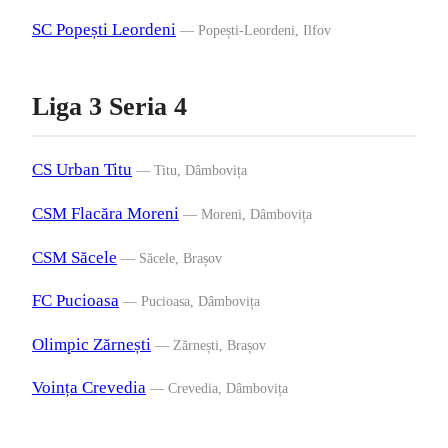
SC Popești Leordeni
— Popești-Leordeni, Ilfov
Liga 3 Seria 4
CS Urban Titu
— Titu, Dâmbovița
CSM Flacăra Moreni
— Moreni, Dâmbovița
CSM Săcele
— Săcele, Brașov
FC Pucioasa
— Pucioasa, Dâmbovița
Olimpic Zărnești
— Zărnești, Brașov
Voința Crevedia
— Crevedia, Dâmbovița