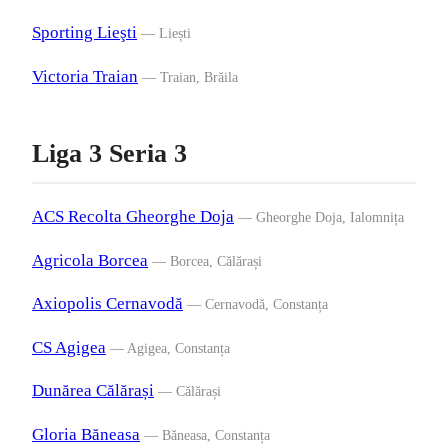
Sporting Lieşti
— Liești
Victoria Traian
— Traian, Brăila
Liga 3 Seria 3
ACS Recolta Gheorghe Doja
— Gheorghe Doja, Ialomnița
Agricola Borcea
— Borcea, Călărași
Axiopolis Cernavodă
— Cernavodă, Constanța
CS Agigea
— Agigea, Constanța
Dunărea Călărași
— Călărași
Gloria Băneasa
— Băneasa, Constanța