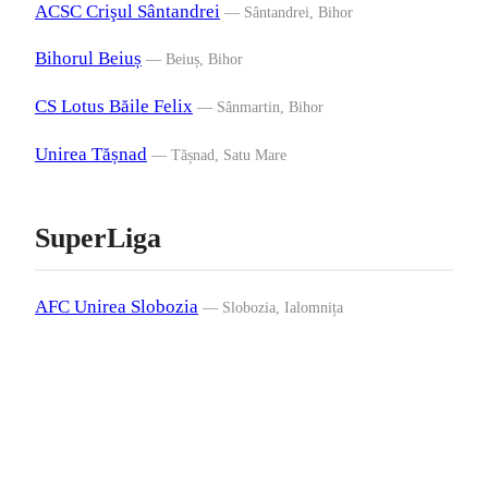
ACSC Crişul Sântandrei
— Sântandrei, Bihor
Bihorul Beiuș
— Beiuș, Bihor
CS Lotus Băile Felix
— Sânmartin, Bihor
Unirea Tășnad
— Tășnad, Satu Mare
SuperLiga
AFC Unirea Slobozia
— Slobozia, Ialomnița