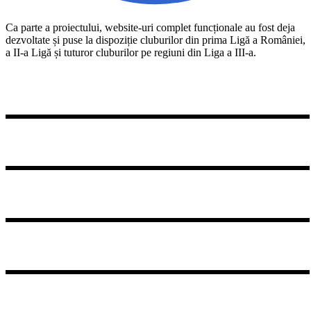
Ca parte a proiectului, website-uri complet funcționale au fost deja
dezvoltate și puse la dispoziție cluburilor din prima Ligă a României,
a II-a Ligă și tuturor cluburilor pe regiuni din Liga a III-a.
ACS Inter Ilfov
CSM Cetatea Turnu Măgurele
CSL Nanov
AXI Arena
ASC Olimpic Zărneşti