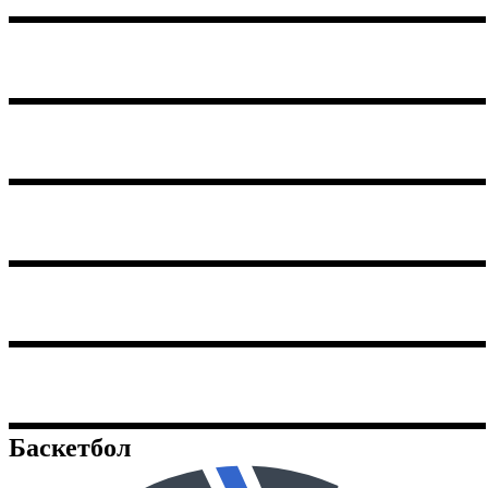
AS FC Pucioasa
Victoria Traian
AFC Odorheiu Secuiesc
Cetatea 1932 Suceava
CSM Adjud 1946
Баскетбол