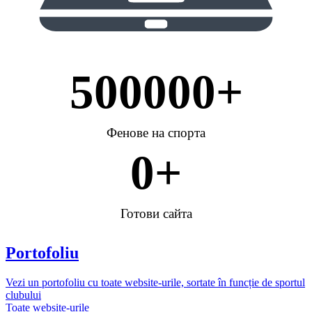
500000
+
Фенове на спорта
0
+
Готови сайта
Portofoliu
Vezi un portofoliu cu toate website-urile, sortate în funcție de sportul
clubului
Toate website-urile