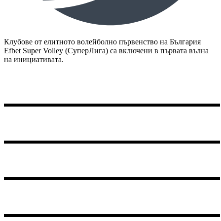
Клубове от елитното волейболно първенство на България
Efbet Super Volley (СуперЛига) са включени в първата вълна
на инициативата.
Unirea 04 Slobozia
ACS Inter Ilfov
SC Popești-Leordeni
ASC Olimpic Zărneşti