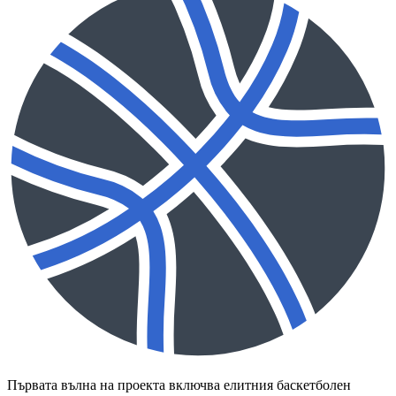
Първата вълна на проекта включва елитния баскетболен