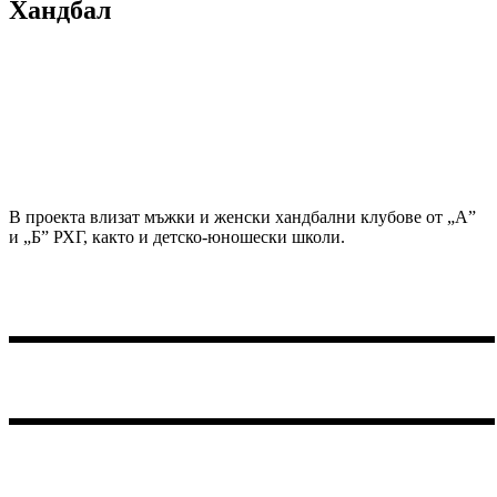
Хандбал
В проекта влизат мъжки и женски хандбални клубове от „А”
и „Б” РХГ, както и детско-юношески школи.
CSM Adjud 1946
SC Popești-Leordeni
Gloria Băneasa