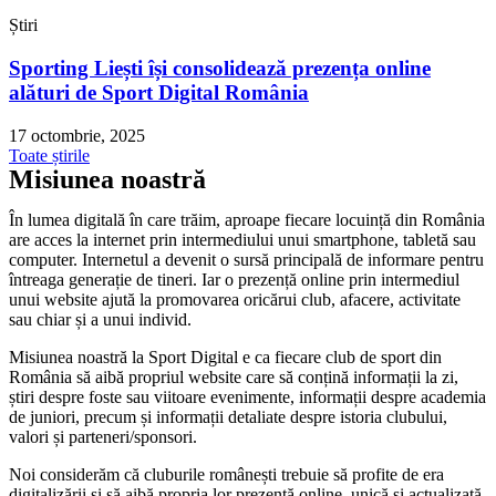
Știri
Sporting Liești își consolidează prezența online
alături de Sport Digital România
17 octombrie, 2025
Toate știrile
Misiunea noastră
În lumea digitală în care trăim, aproape fiecare locuință din România
are acces la internet prin intermediului unui smartphone, tabletă sau
computer. Internetul a devenit o sursă principală de informare pentru
întreaga generație de tineri. Iar o prezență online prin intermediul
unui website ajută la promovarea oricărui club, afacere, activitate
sau chiar și a unui individ.
Misiunea noastră la Sport Digital e ca fiecare club de sport din
România să aibă propriul website care să conțină informații la zi,
știri despre foste sau viitoare evenimente, informații despre academia
de juniori, precum și informații detaliate despre istoria clubului,
valori și parteneri/sponsori.
Noi considerăm că cluburile românești trebuie să profite de era
digitalizării și să aibă propria lor prezență online, unică și actualizată.