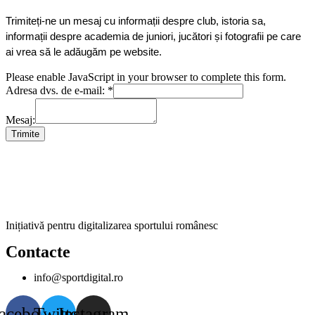
Trimiteți-ne un mesaj cu informații despre club, istoria sa, 
informații despre academia de juniori, jucători și fotografii pe care 
ai vrea să le adăugăm pe website.
Please enable JavaScript in your browser to complete this form.
Adresa dvs. de e-mail:
*
Mesaj:
Trimite
Inițiativă pentru digitalizarea sportului românesc
Contacte
info@sportdigital.ro
acebook
Twitter
Instagram