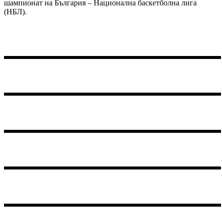
шампионат на България – Национална баскетболна лига
(НБЛ).
CSL Nanov
CSM Cetatea Turnu Măgurele
CSM Adjud 1946
Unirea 04 Slobozia
AFC Odorheiu Secuiesc
ACS Inter Ilfov